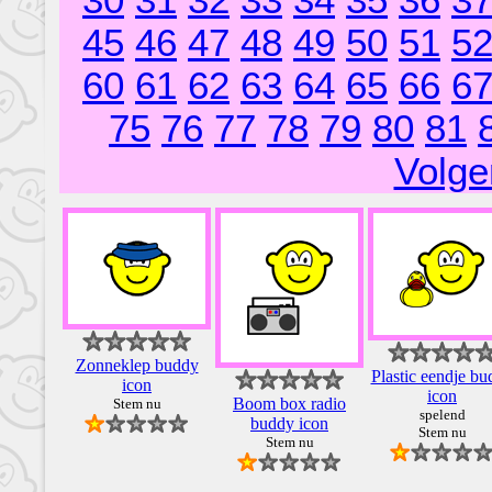
30
31
32
33
34
35
36
3
45
46
47
48
49
50
51
5
60
61
62
63
64
65
66
6
75
76
77
78
79
80
81
Volge
Zonneklep buddy
Plastic eendje bu
icon
icon
Boom box radio
Stem nu
spelend
buddy icon
Stem nu
Stem nu