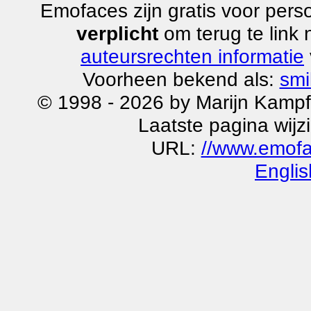
Emofaces zijn gratis voor perso
verplicht
om terug te link
auteursrechten informatie
Voorheen bekend als:
smi
© 1998 - 2026 by Marijn Kampf
Laatste pagina wijz
URL:
//www.emofa
Englis