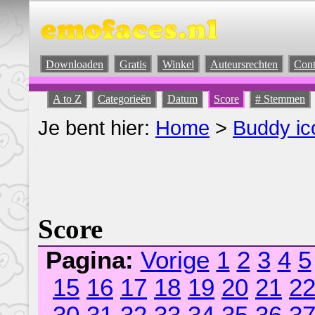
Downloaden
Gratis
Winkel
Auteursrechten
Cont
A to Z
Categorieën
Datum
Score
# Stemmen
Je bent hier:
Home
>
Buddy ic
Score
Pagina:
Vorige
1
2
3
4
5
15
16
17
18
19
20
21
2