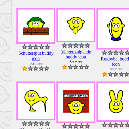
Vinger zuigende
Schuttersput buddy
buddy icon
icon
Rugbybal budd
Stem nu
Stem nu
icon
Stem nu