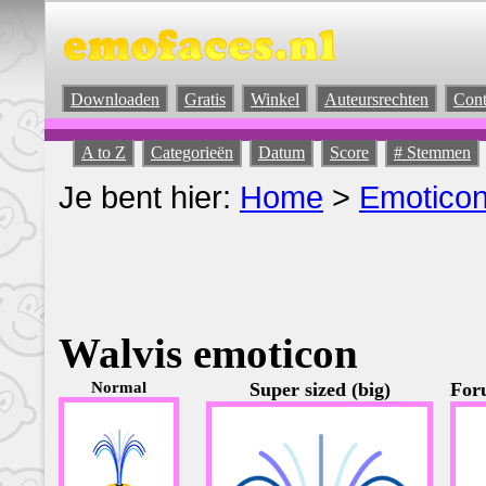
Downloaden
Gratis
Winkel
Auteursrechten
Cont
A to Z
Categorieën
Datum
Score
# Stemmen
Je bent hier:
Home
>
Emotico
Walvis emoticon
Normal
Super sized (big)
Foru