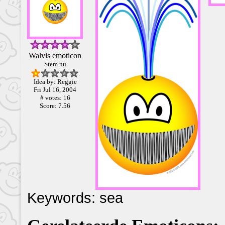
Walvis emoticon
Stem nu
Idea by: Reggie
Fri Jul 16, 2004
# votes: 16
Score: 7.56
Keywords: sea