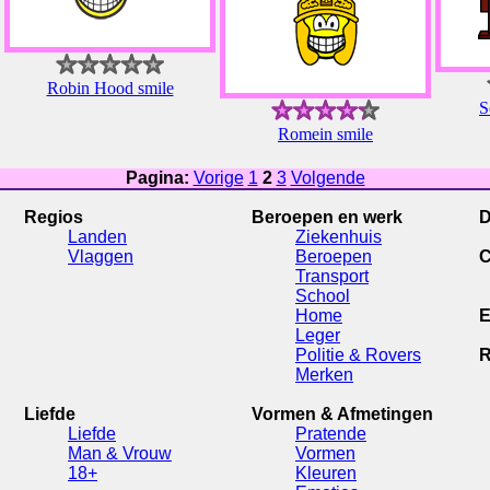
Robin Hood smile
S
Romein smile
Pagina:
Vorige
1
2
3
Volgende
Regios
Beroepen en werk
D
Landen
Ziekenhuis
Vlaggen
Beroepen
C
Transport
School
Home
E
Leger
Politie & Rovers
R
Merken
Liefde
Vormen & Afmetingen
Liefde
Pratende
Man & Vrouw
Vormen
18+
Kleuren