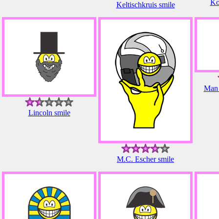
Ko
Keltischkruis smile
Man 
Lincoln smile
M.C. Escher smile