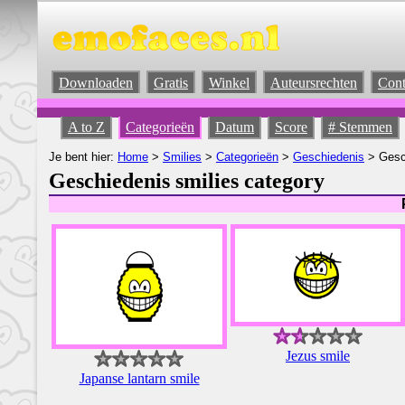
Downloaden
Gratis
Winkel
Auteursrechten
Cont
A to Z
Categorieën
Datum
Score
# Stemmen
Je bent hier:
Home
>
Smilies
>
Categorieën
>
Geschiedenis
> Gesc
Geschiedenis smilies category
Jezus smile
Japanse lantarn smile