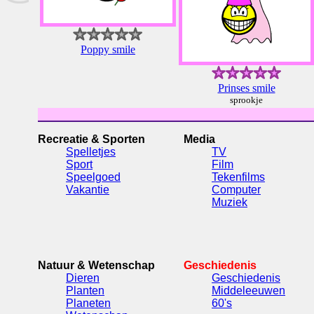
Poppy smile
Prinses smile
sprookje
Recreatie & Sporten
Media
Spelletjes
TV
Sport
Film
Speelgoed
Tekenfilms
Vakantie
Computer
Muziek
Natuur & Wetenschap
Geschiedenis
Dieren
Geschiedenis
Planten
Middeleeuwen
Planeten
60's