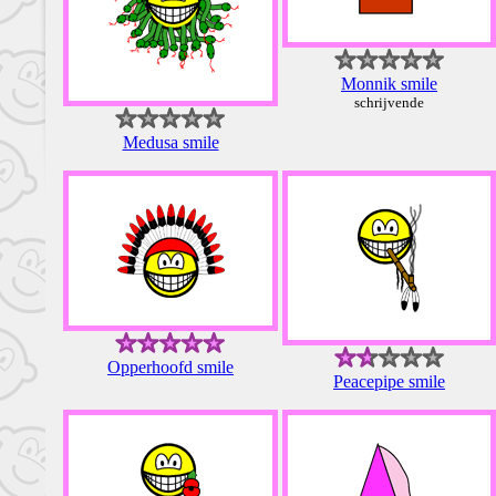
Monnik smile
schrijvende
Medusa smile
Opperhoofd smile
Peacepipe smile