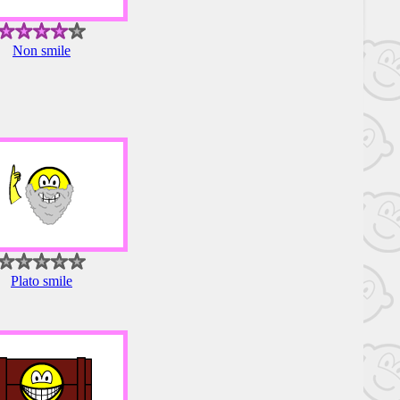
Non smile
Plato smile