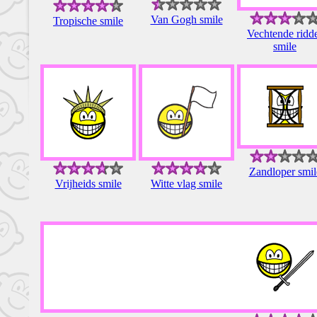
Van Gogh smile
Tropische smile
Vechtende ridd
smile
Zandloper smil
Vrijheids smile
Witte vlag smile