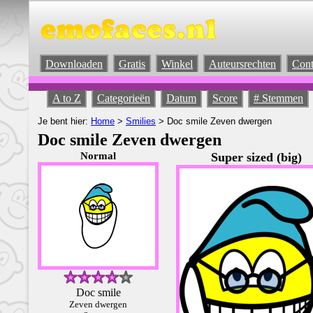
Downloaden
Gratis
Winkel
Auteursrechten
Cont
A to Z
Categorieën
Datum
Score
# Stemmen
Je bent hier:
Home
>
Smilies
> Doc smile Zeven dwergen
Doc smile Zeven dwergen
Normal
Super sized (big)
Doc smile
Zeven dwergen