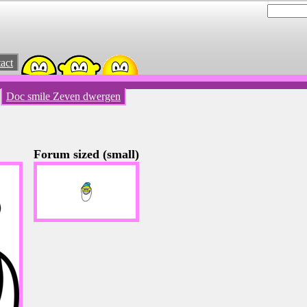
act
Doc smile Zeven dwergen
Forum sized (small)