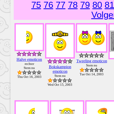
75
76
77
78
79
80
8
Volge
Halve emoticon
Tweeling emoticon
rechter
Stem nu
Bokskampion
Stem nu
emoticon
Tue Oct 14, 2003
Stem nu
Thu Oct 16, 2003
Wed Oct 15, 2003