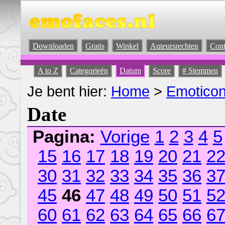
Downloaden
Gratis
Winkel
Auteursrechten
Cont
A to Z
Categorieën
Datum
Score
# Stemmen
Je bent hier:
Home
>
Emotico
Date
Pagina:
Vorige
1
2
3
4
5
15
16
17
18
19
20
21
2
30
31
32
33
34
35
36
3
45
46
47
48
49
50
51
5
60
61
62
63
64
65
66
6