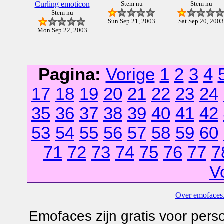
Curling emoticon
Stem nu
Stem nu
Stem nu
Sun Sep 21, 2003
Sat Sep 20, 2003
Mon Sep 22, 2003
Pagina:
Vorige
1
2
3
4
17
18
19
20
21
22
23
24
35
36
37
38
39
40
41
42
53
54
55
56
57
58
59
60
71
72
73
74
75
76
77
7
V
Over emofaces.
Emofaces zijn gratis voor perso