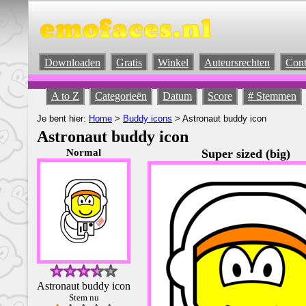
Downloaden
Gratis
Winkel
Auteursrechten
Cont
A to Z
Categorieën
Datum
Score
# Stemmen
Je bent hier:
Home
>
Buddy icons
> Astronaut buddy icon
Astronaut buddy icon
Normal
Super sized (big)
Astronaut buddy icon
Stem nu