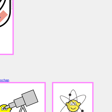
schap
.