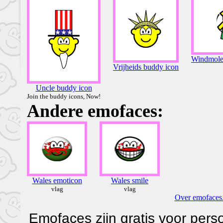
Windmole
Vrijheids buddy icon
Uncle buddy icon
Join the buddy icons, Now!
Andere emofaces:
Wales emoticon
Wales smile
vlag
vlag
Over emofaces.
Emofaces zijn gratis voor perso