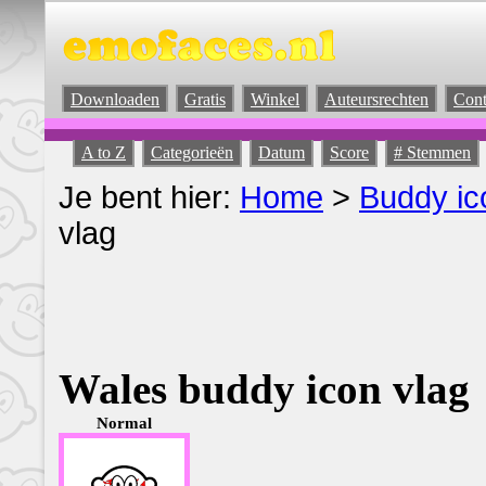
Downloaden
Gratis
Winkel
Auteursrechten
Cont
A to Z
Categorieën
Datum
Score
# Stemmen
Je bent hier:
Home
>
Buddy ic
vlag
Wales buddy icon vlag
Normal