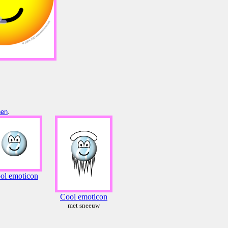
nen
.
ol emoticon
Cool emoticon
met sneeuw