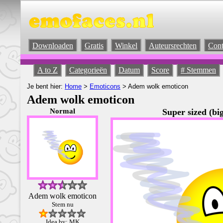
Downloaden
Gratis
Winkel
Auteursrechten
Cont
A to Z
Categorieën
Datum
Score
# Stemmen
Je bent hier:
Home
>
Emoticons
> Adem wolk emoticon
Adem wolk emoticon
Normal
Super sized (big
Adem wolk emoticon
Stem nu
Idea by: MK