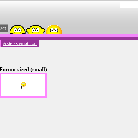
act
Aktetas emoticon
Forum sized (small)