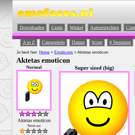
Downloaden
Gratis
Winkel
Auteursrechten
Cont
A to Z
Categorieën
Datum
Score
# Stemmen
Je bent hier:
Home
>
Emoticons
> Aktetas emoticon
Aktetas emoticon
Normal
Super sized (big)
Aktetas emoticon
Stem nu