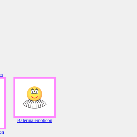
en
.
Balerina emoticon
on