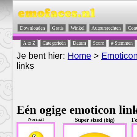
Downloaden
Gratis
Winkel
Auteursrechten
Cont
A to Z
Categorieën
Datum
Score
# Stemmen
Je bent hier:
Home
>
Emotico
links
Eén ogige emoticon lin
Normal
Super sized (big)
Fo