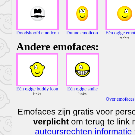
Doodshoofd emoticon
Dunne emoticon
Eén ogige emot
rechts
Andere emofaces:
Eén ogige buddy icon
Eén ogige smile
links
links
Over emofaces.
Emofaces zijn gratis voor perso
verplicht
om terug te link
auteursrechten informatie