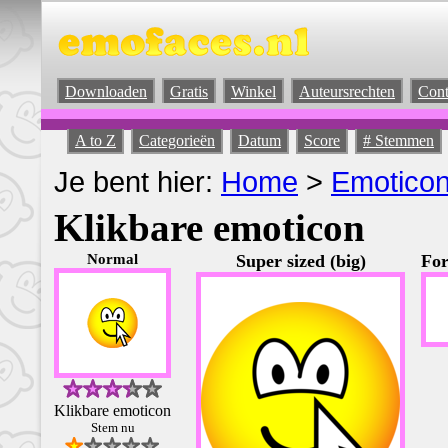
Downloaden
Gratis
Winkel
Auteursrechten
Cont
A to Z
Categorieën
Datum
Score
# Stemmen
Je bent hier:
Home
>
Emotico
Klikbare emoticon
Normal
Super sized (big)
For
Klikbare emoticon
Stem nu