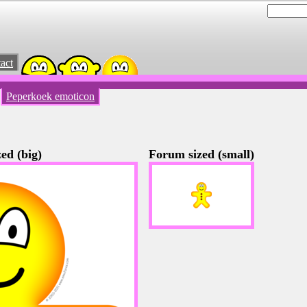
act
Peperkoek emoticon
ed (big)
Forum sized (small)