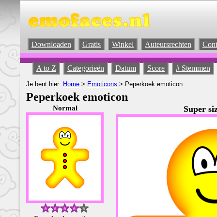
Downloaden
Gratis
Winkel
Auteursrechten
Cont
A to Z
Categorieën
Datum
Score
# Stemmen
Je bent hier:
Home
>
Emoticons
> Peperkoek emoticon
Peperkoek emoticon
Normal
Super siz