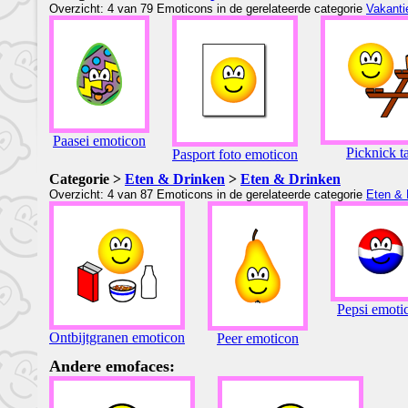
Overzicht: 4 van 79 Emoticons in de gerelateerde categorie
Vakanti
Paasei emoticon
Picknick t
Pasport foto emoticon
Categorie >
Eten & Drinken
>
Eten & Drinken
Overzicht: 4 van 87 Emoticons in de gerelateerde categorie
Eten & 
Pepsi emoti
Ontbijtgranen emoticon
Peer emoticon
Andere emofaces: