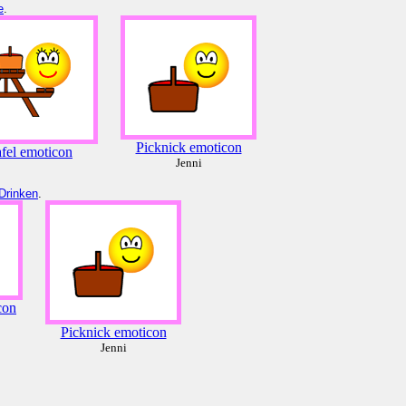
e
.
Picknick emoticon
afel emoticon
Jenni
Drinken
.
con
Picknick emoticon
Jenni