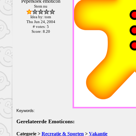
Peperkoek emoticon
Stem nu
Idea by: tom
Thu Jun 24, 2004
# votes: 5
Score: 8.20
Keywords:
Gerelateerde Emoticons:
Categorie >
Recreatie & Sporten
>
Vakantie