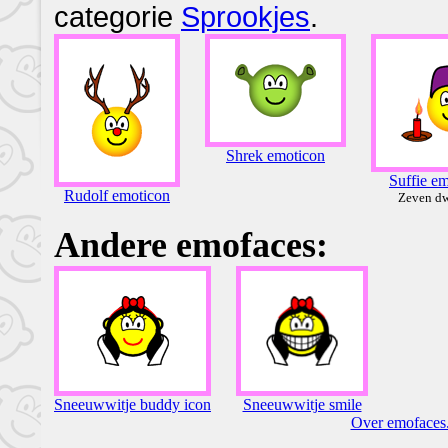
categorie
Sprookjes
.
Shrek emoticon
Suffie e
Rudolf emoticon
Zeven d
Andere emofaces:
Sneeuwwitje buddy icon
Sneeuwwitje smile
Over emofaces.