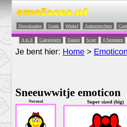
Downloaden
Gratis
Winkel
Auteursrechten
Cont
A to Z
Categorieën
Datum
Score
# Stemmen
Je bent hier:
Home
>
Emotico
Sneeuwwitje emoticon
Normal
Super sized (big)