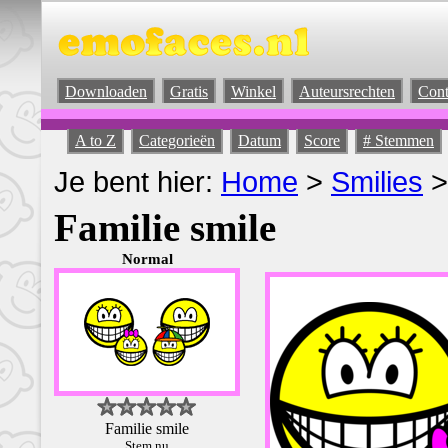
Downloaden
Gratis
Winkel
Auteursrechten
Cont
A to Z
Categorieën
Datum
Score
# Stemmen
Je bent hier:
Home
>
Smilies
>
Familie smile
Normal
Familie smile
Stem nu