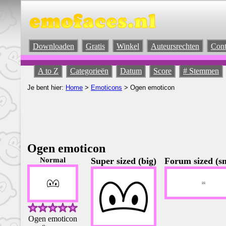
Downloaden
Gratis
Winkel
Auteursrechten
Cont
A to Z
Categorieën
Datum
Score
# Stemmen
Je bent hier:
Home
>
Emoticons
> Ogen emoticon
Ogen emoticon
Normal
Super sized (big)
Forum sized (sm
Ogen emoticon