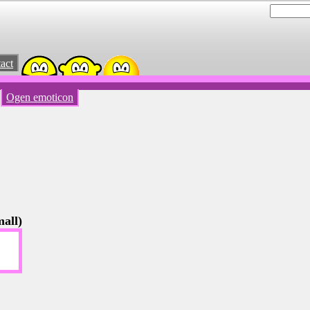
act
Ogen emoticon
all)