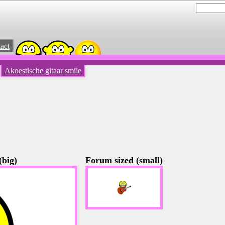
act
Akoestische gitaar smile
(big)
Forum sized (small)