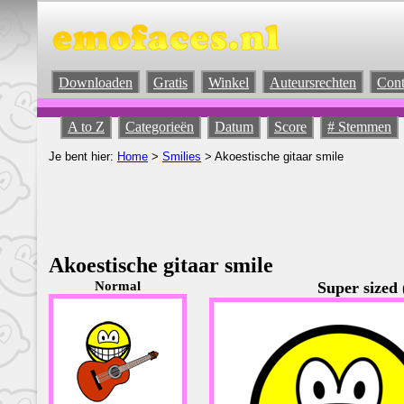
Downloaden
Gratis
Winkel
Auteursrechten
Cont
A to Z
Categorieën
Datum
Score
# Stemmen
Je bent hier:
Home
>
Smilies
> Akoestische gitaar smile
Akoestische gitaar smile
Normal
Super sized 