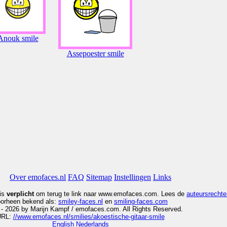
Anouk smile
Assepoester smile
Over emofaces.nl
FAQ
Sitemap
Instellingen
Links
 is
verplicht
om terug te link naar www.emofaces.com. Lees de
auteursrechte
orheen bekend als:
smiley
-faces.nl
en
smiling-faces.com
- 2026 by Marijn Kampf / emofaces.com. All Rights Reserved.
URL:
//www.emofaces.nl/smilies/akoestische-gitaar-smile
English
Nederlands