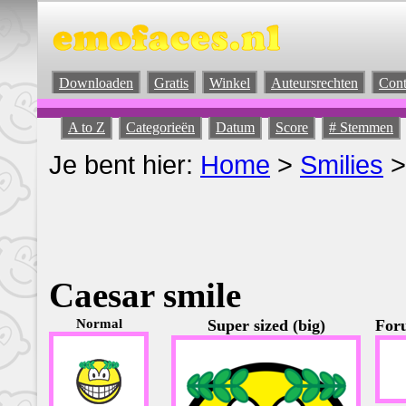
Downloaden
Gratis
Winkel
Auteursrechten
Cont
A to Z
Categorieën
Datum
Score
# Stemmen
Je bent hier:
Home
>
Smilies
>
Caesar smile
Normal
Super sized (big)
Foru