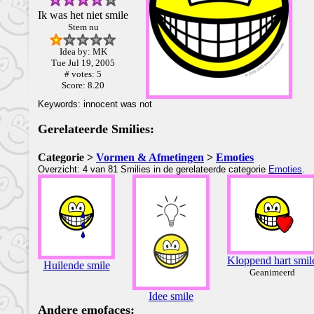
Ik was het niet smile
Stem nu
Idea by: MK
Tue Jul 19, 2005
# votes: 5
Score: 8.20
Keywords: innocent was not
Gerelateerde Smilies:
Categorie >
Vormen & Afmetingen
>
Emoties
Overzicht: 4 van 81 Smilies in de gerelateerde categorie
Emoties
.
Kloppend hart smil
Huilende smile
Geanimeerd
Idee smile
Andere emofaces: