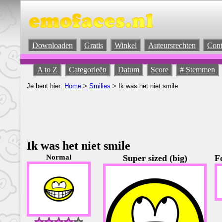
Downloaden
Gratis
Winkel
Auteursrechten
Cont
A to Z
Categorieën
Datum
Score
# Stemmen
Je bent hier:
Home
>
Smilies
> Ik was het niet smile
Ik was het niet smile
Normal
Super sized (big)
F