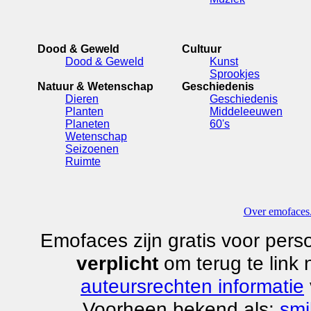
Dood & Geweld
Cultuur
Dood & Geweld
Kunst
Sprookjes
Natuur & Wetenschap
Geschiedenis
Dieren
Geschiedenis
Planten
Middeleeuwen
Planeten
60's
Wetenschap
Seizoenen
Ruimte
Over emofaces.
Emofaces zijn gratis voor perso
verplicht
om terug te link
auteursrechten informatie
Voorheen bekend als:
smi