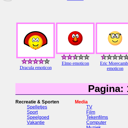
Elmo emoticon
Eric Morecamb
Dracula emoticon
emoticon
Pagina:
Recreatie & Sporten
Media
Spelletjes
TV
Sport
Film
Speelgoed
Tekenfilms
Vakantie
Computer
Muziek