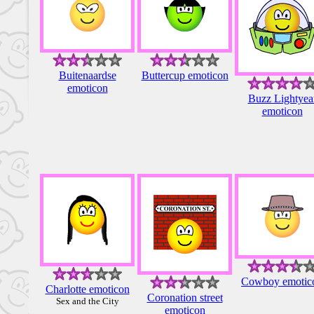
Buitenaardse
Buttercup emoticon
emoticon
Buzz Lightyea
emoticon
Cowboy emotic
Charlotte emoticon
Coronation street
Sex and the City
emoticon