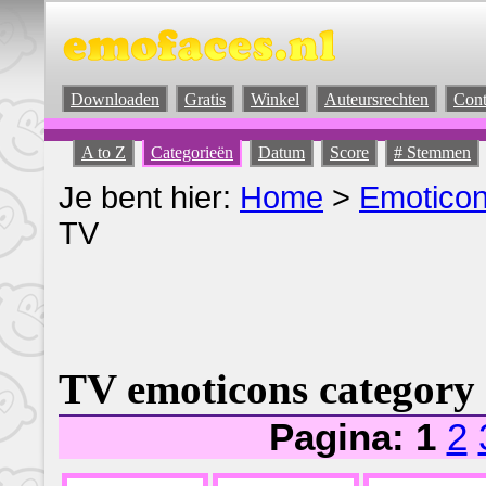
Downloaden
Gratis
Winkel
Auteursrechten
Cont
A to Z
Categorieën
Datum
Score
# Stemmen
Je bent hier:
Home
>
Emotico
TV
TV emoticons category
Pagina: 1
2