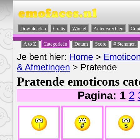
Downloaden
Gratis
Winkel
Auteursrechten
Cont
A to Z
Categorieën
Datum
Score
# Stemmen
Je bent hier:
Home
>
Emotico
& Afmetingen
> Pratende
Pratende emoticons cat
Pagina: 1
2