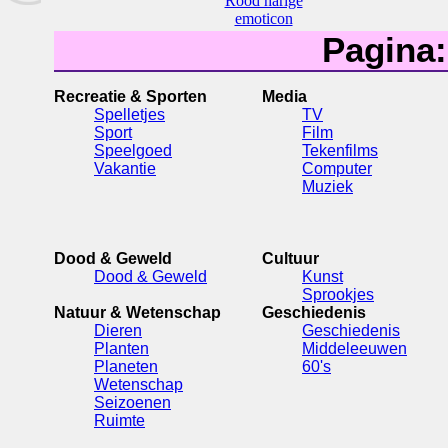
Rood harige
emoticon
Pagina
Recreatie & Sporten
Media
Spelletjes
TV
Sport
Film
Speelgoed
Tekenfilms
Vakantie
Computer
Muziek
Dood & Geweld
Cultuur
Dood & Geweld
Kunst
Sprookjes
Natuur & Wetenschap
Geschiedenis
Dieren
Geschiedenis
Planten
Middeleeuwen
Planeten
60's
Wetenschap
Seizoenen
Ruimte