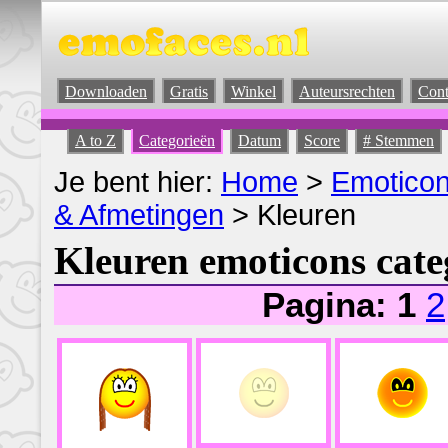
Downloaden
Gratis
Winkel
Auteursrechten
Cont
A to Z
Categorieën
Datum
Score
# Stemmen
Je bent hier:
Home
>
Emotico
& Afmetingen
> Kleuren
Kleuren emoticons cat
Pagina: 1
2