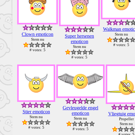
Walkman emoti
Clown emoticon
Stem nu
Super hersenen
Stem nu
emoticon
# votes: 5
Stem nu
# votes: 5
# votes: 5
Gevleugelde engel
Stier emoticon
emoticon
Vliegtuig emo
Stem nu
Stem nu
Propeller
Stem nu
# votes: 5
# votes: 5
# votes: 5