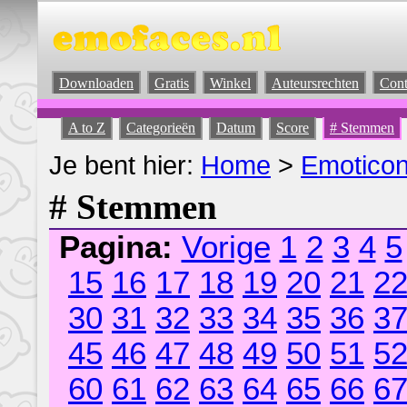
Downloaden
Gratis
Winkel
Auteursrechten
Cont
A to Z
Categorieën
Datum
Score
# Stemmen
Je bent hier:
Home
>
Emotico
# Stemmen
Pagina:
Vorige
1
2
3
4
5
15
16
17
18
19
20
21
2
30
31
32
33
34
35
36
3
45
46
47
48
49
50
51
5
60
61
62
63
64
65
66
6