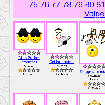
75
76
77
78
79
80
8
Volge
Blues Brothers
Geisha emoticon
emoticons
Stem nu
Stem nu
Klopgeest emoti
# votes: 6
# votes: 6
Poltergeist
Stem nu
# votes: 6