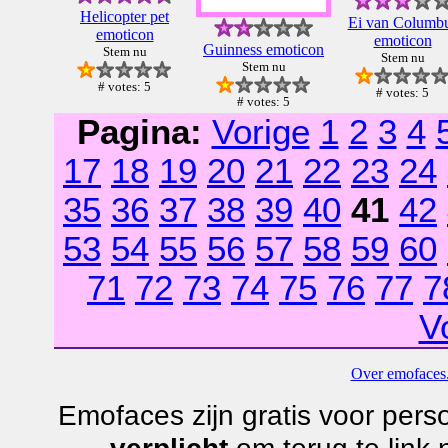
Helicopter pet
Ei van Columb
emoticon
emoticon
Guinness emoticon
Stem nu
Stem nu
Stem nu
# votes: 5
# votes: 5
# votes: 5
Pagina:
Vorige
1
2
3
4
17
18
19
20
21
22
23
24
35
36
37
38
39
40
41
42
53
54
55
56
57
58
59
60
71
72
73
74
75
76
77
7
V
Over emofaces.
Emofaces zijn gratis voor perso