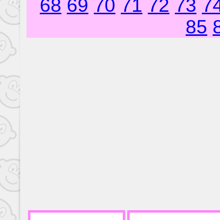
68
69
70
71
72
73
7
85