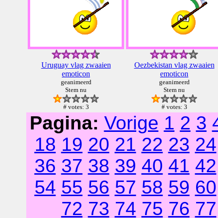
Uruguay vlag zwaaien
Oezbekistan vlag zwaaien
emoticon
emoticon
geanimeerd
geanimeerd
Stem nu
Stem nu
# votes: 3
# votes: 3
Pagina:
Vorige
1
2
3
18
19
20
21
22
23
24
36
37
38
39
40
41
42
54
55
56
57
58
59
60
72
73
74
75
76
77