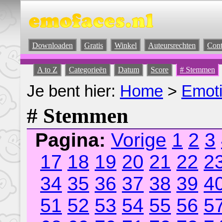
Downloaden
Gratis
Winkel
Auteursrechten
Cont
A to Z
Categorieën
Datum
Score
# Stemmen
Je bent hier:
Home
>
Emot
# Stemmen
Pagina:
Vorige
1
2
3
17
18
19
20
21
22
2
34
35
36
37
38
39
4
51
52
53
54
55
56
5