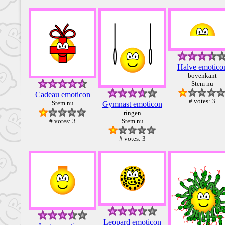
Halve emotico
bovenkant
Stem nu
Cadeau emoticon
# votes: 3
Stem nu
Gymnast emoticon
ringen
# votes: 3
Stem nu
# votes: 3
Leopard emoticon