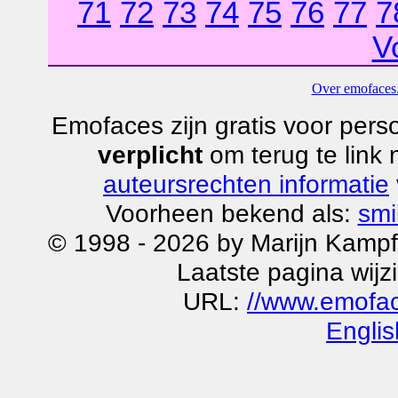
71
72
73
74
75
76
77
7
V
Over emofaces.
Emofaces zijn gratis voor perso
verplicht
om terug te link
auteursrechten informatie
Voorheen bekend als:
smi
© 1998 - 2026 by Marijn Kampf
Laatste pagina wijz
URL:
//www.emofa
Englis