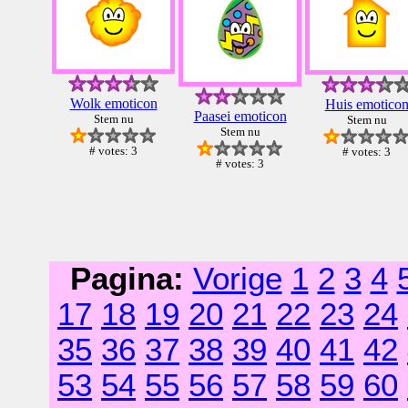
Wolk emoticon
Huis emotico
Paasei emoticon
Stem nu
Stem nu
Stem nu
# votes: 3
# votes: 3
# votes: 3
Pagina:
Vorige
1
2
3
4
17
18
19
20
21
22
23
24
35
36
37
38
39
40
41
42
53
54
55
56
57
58
59
60