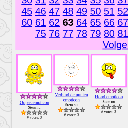
30
31
32
33
34
35
36
3
45
46
47
48
49
50
51
5
60
61
62
63
64
65
66
6
75
76
77
78
79
80
8
Volge
Verbind de punten
Hond emoticon
emoticon
Stem nu
Oppas emoticon
Stem nu
Stem nu
# votes: 3
# votes: 3
# votes: 3