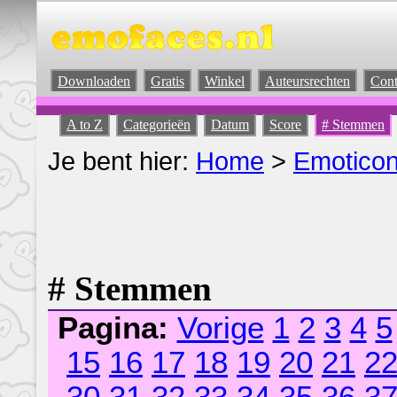
Downloaden
Gratis
Winkel
Auteursrechten
Cont
A to Z
Categorieën
Datum
Score
# Stemmen
Je bent hier:
Home
>
Emotico
# Stemmen
Pagina:
Vorige
1
2
3
4
5
15
16
17
18
19
20
21
2