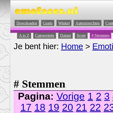
Downloaden
Gratis
Winkel
Auteursrechten
Cont
A to Z
Categorieën
Datum
Score
# Stemmen
Je bent hier:
Home
>
Emot
# Stemmen
Pagina:
Vorige
1
2
3
17
18
19
20
21
22
2