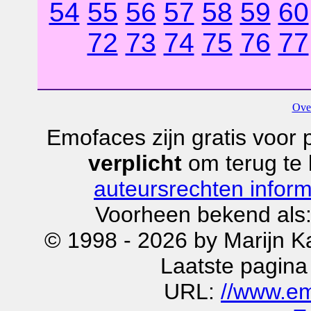
54
55
56
57
58
59
60
72
73
74
75
76
77
Ove
Emofaces zijn gratis voor p
verplicht
om terug te
auteursrechten inform
Voorheen bekend als
© 1998 - 2026 by Marijn K
Laatste pagina
URL:
//www.em