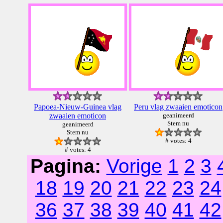
Papoea-Nieuw-Guinea vlag
Peru vlag zwaaien emoticon
zwaaien emoticon
geanimeerd
Stem nu
geanimeerd
Stem nu
# votes: 4
# votes: 4
Pagina:
Vorige
1
2
3
18
19
20
21
22
23
24
36
37
38
39
40
41
42