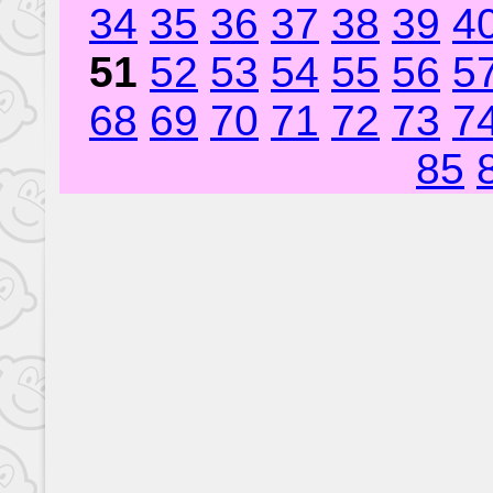
34
35
36
37
38
39
4
51
52
53
54
55
56
5
68
69
70
71
72
73
7
85