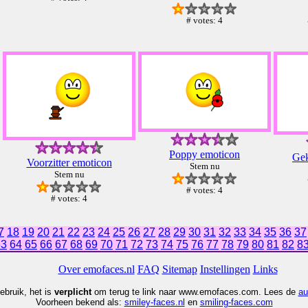
# votes: 4
Poppy emoticon
Gek
Voorzitter emoticon
Stem nu
Stem nu
# votes: 4
# votes: 4
7
18
19
20
21
22
23
24
25
26
27
28
29
30
31
32
33
34
35
36
37
63
64
65
66
67
68
69
70
71
72
73
74
75
76
77
78
79
80
81
82
8
Over emofaces.nl
FAQ
Sitemap
Instellingen
Links
ebruik, het is
verplicht
om terug te link naar www.emofaces.com. Lees de
au
Voorheen bekend als:
smiley
-faces.nl
en
smiling-faces.com