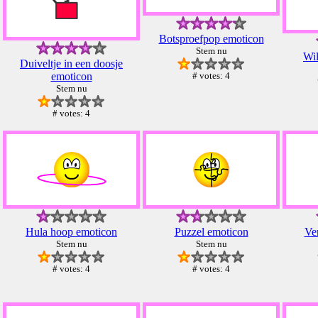
Botsproefpop emoticon
Stem nu
Wil
Duiveltje in een doosje
emoticon
# votes: 4
Stem nu
# votes: 4
Hula hoop emoticon
Puzzel emoticon
Ve
Stem nu
Stem nu
# votes: 4
# votes: 4