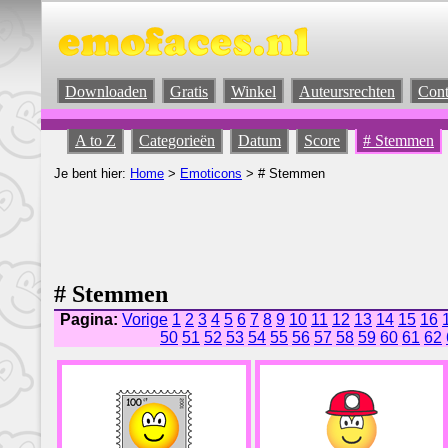
Downloaden
Gratis
Winkel
Auteursrechten
Cont
A to Z
Categorieën
Datum
Score
# Stemmen
Je bent hier:
Home
>
Emoticons
> # Stemmen
# Stemmen
Pagina:
Vorige
1
2
3
4
5
6
7
8
9
10
11
12
13
14
15
16
50
51
52
53
54
55
56
57
58
59
60
61
62