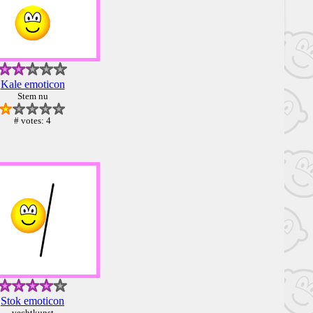
Kale emoticon
Stem nu
# votes: 4
Stok emoticon
vechtkunst