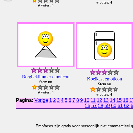
# votes: 4
# votes: 4
Bergbeklimmer emoticon
Koelkast emoticon
Stem nu
Stem nu
# votes: 4
# votes: 4
Pagina:
Vorige
1
2
3
4
5
6
7
8
9
10
11
12
13
14
15
16
1
56
57
58
59
60
61
62
Emofaces zijn gratis voor persoonlijk niet commercieel g