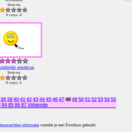
Stem nu
# votes: 4
riebelde emoticon
Stem nu
# votes: 4
38
39
40
41
42
43
44
45
46
47
48
49
50
51
52
53
54
55
3
84
85
86
87
Volgende
teursrechten informatie
voordat je een Emoface gebruikt.