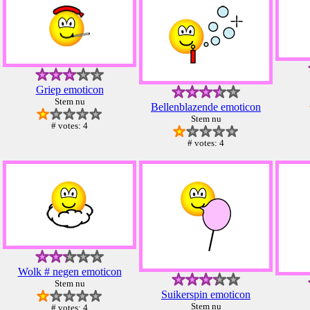
Griep emoticon
Stem nu
Bellenblazende emoticon
Stem nu
# votes: 4
# votes: 4
Wolk # negen emoticon
Stem nu
Suikerspin emoticon
Stem nu
# votes: 4