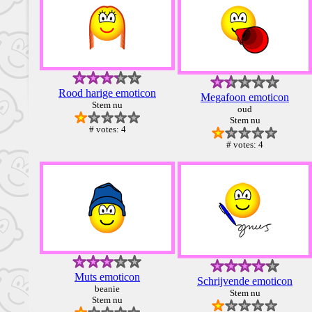
Rood harige emoticon
Megafoon emoticon
Stem nu
oud
Stem nu
# votes: 4
# votes: 4
Muts emoticon
Schrijvende emoticon
beanie
Stem nu
Stem nu