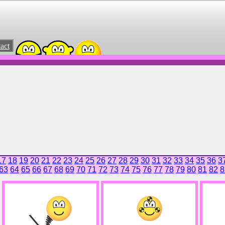
act
17
18
19
20
21
22
23
24
25
26
27
28
29
30
31
32
33
34
35
36
3
63
64
65
66
67
68
69
70
71
72
73
74
75
76
77
78
79
80
81
82
8