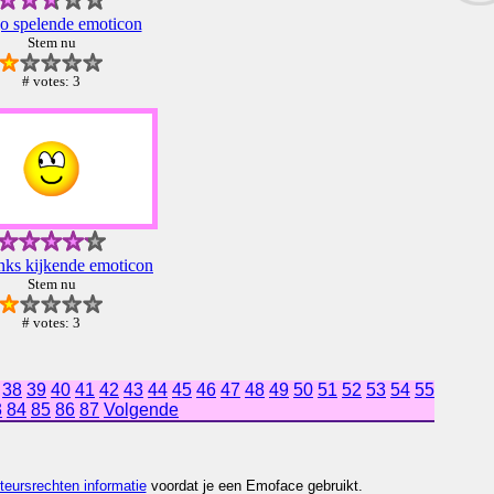
o spelende emoticon
Stem nu
# votes: 3
inks kijkende emoticon
Stem nu
# votes: 3
38
39
40
41
42
43
44
45
46
47
48
49
50
51
52
53
54
55
3
84
85
86
87
Volgende
teursrechten informatie
voordat je een Emoface gebruikt.