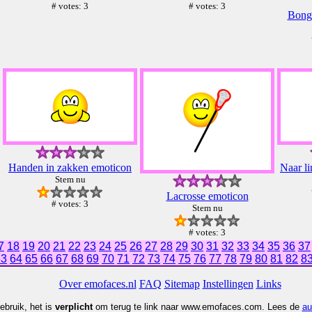
# votes: 3
# votes: 3
Bong
Handen in zakken emoticon
Naar l
Stem nu
Lacrosse emoticon
# votes: 3
Stem nu
# votes: 3
7
18
19
20
21
22
23
24
25
26
27
28
29
30
31
32
33
34
35
36
37
63
64
65
66
67
68
69
70
71
72
73
74
75
76
77
78
79
80
81
82
8
Over emofaces.nl
FAQ
Sitemap
Instellingen
Links
ebruik, het is
verplicht
om terug te link naar www.emofaces.com. Lees de
au