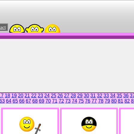
act
17
18
19
20
21
22
23
24
25
26
27
28
29
30
31
32
33
34
35
36
3
63
64
65
66
67
68
69
70
71
72
73
74
75
76
77
78
79
80
81
82
8