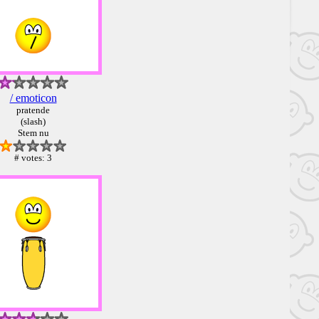
/ emoticon
pratende
(slash)
Stem nu
# votes: 3