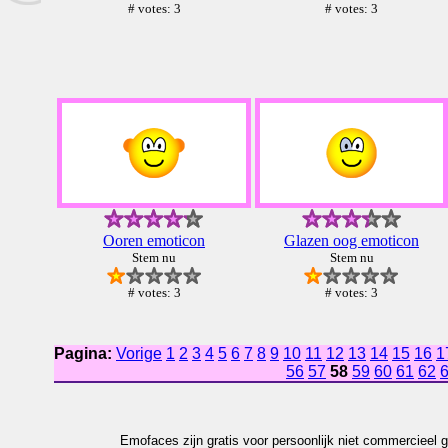
# votes: 3
# votes: 3
Ooren emoticon
Glazen oog emoticon
Stem nu
Stem nu
# votes: 3
# votes: 3
Pagina:
Vorige
1
2
3
4
5
6
7
8
9
10
11
12
13
14
15
16
1
56
57
58
59
60
61
62
Emofaces zijn gratis voor persoonlijk niet commercieel g