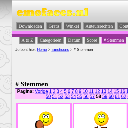
Downloaden
Gratis
Winkel
Auteursrechten
Cont
A to Z
Categorieën
Datum
Score
# Stemmen
Je bent hier:
Home
>
Emoticons
> # Stemmen
# Stemmen
Pagina:
Vorige
1
2
3
4
5
6
7
8
9
10
11
12
13
14
15
16
50
51
52
53
54
55
56
57
58
59
60
61
62