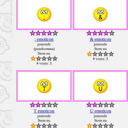
; emoticon
& emoticon
pratende
pratende
(puntkomma)
Stem nu
Stem nu
# votes: 3
# votes: 3
T emoticon
U emoticon
pratende
pratende
Stem nu
Stem nu